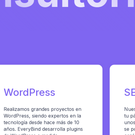
WordPress
S
Realizamos grandes proyectos en
Nues
WordPress, siendo expertos en la
tu p
tecnología desde hace más de 10
unos
años. EveryBind desarrolla plugins
se p