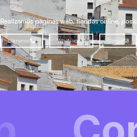
Realizamos páginas web, tiendas online, pos
Llámanos
Whatsapp
Correo
ultorí