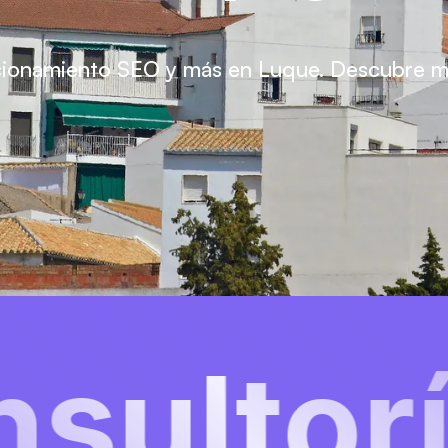
icionamiento SEO y más en Luque. Descubre má
a
Mar