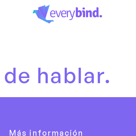
blar.
Es h
Más información