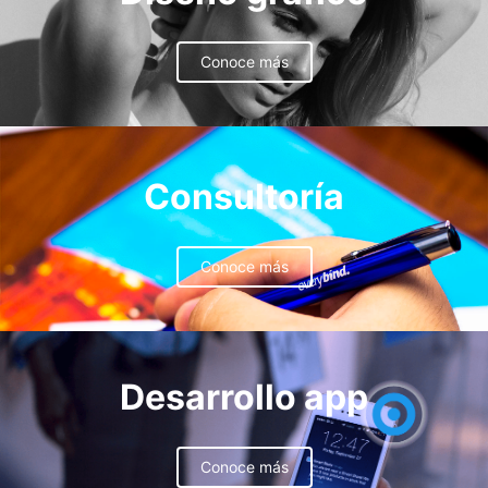
Conoce más
Consultoría
Conoce más
Desarrollo app
Conoce más