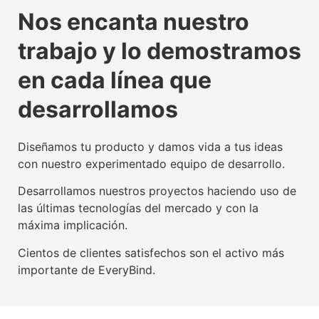
La tecnología beacon,
Experiencia digital para
Somos agente digitalizador
La tecnología beacon,
Experiencia digital para
Somos agente digitalizador
La tecnología beacon,
Experiencia digital para
Somos agente digitalizador
Nos encanta nuestro
propulsora del IoT mundial
usuarios y empresas
oficial del Kit Digital
propulsora del IoT mundial
usuarios y empresas
oficial del Kit Digital
propulsora del IoT mundial
usuarios y empresas
oficial del Kit Digital
trabajo y lo demostramos
Conoce nuestra tecnología beacon
Conoce nuestra factoría UX
Leer más
Conoce nuestra tecnología beacon
Conoce nuestra factoría UX
Leer más
Conoce nuestra tecnología beacon
Conoce nuestra factoría UX
Leer más
en cada línea que
desarrollamos
Diseñamos tu producto y damos vida a tus ideas
con nuestro experimentado equipo de desarrollo.
Desarrollamos nuestros proyectos haciendo uso de
las últimas tecnologías del mercado y con la
máxima implicación.
Cientos de clientes satisfechos son el activo más
importante de EveryBind.