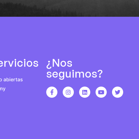
ervicios
¿Nos
seguimos?
o abiertas
emy