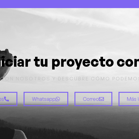
niciar tu proyecto co
CON NOSOTROS Y DESCUBRE CÓMO PODEMO
os
Whatsapp
Correo
Más 