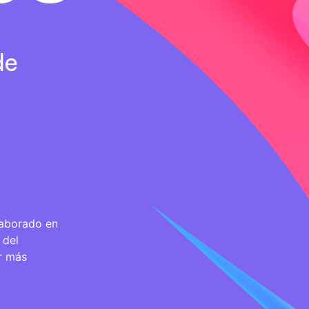
de
.
laborado en
 del
r más