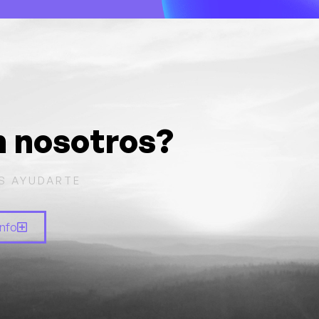
n nosotros?
S AYUDARTE
info