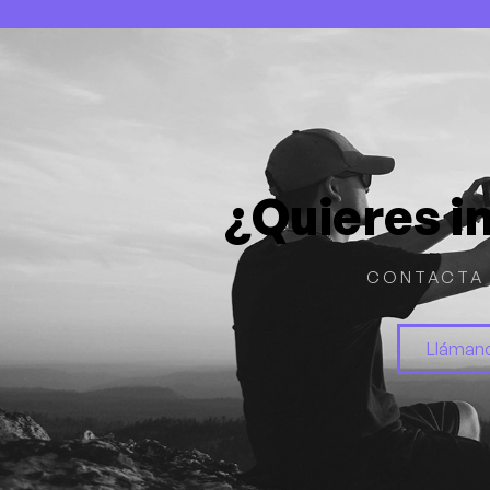
¿Quieres i
CONTACTA 
Lláman