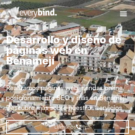
Desarrollo y diseño de
páginas web en
Benamejí
Realizamos páginas web, tiendas online,
posicionamiento SEO y más en Benamejí.
Descubre más sobre nuestros servicios
Llámanos