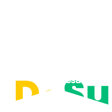
Desarrollamos el
nuevo marketplace de
la Subbética
Cordobesa
febrero 8, 2021