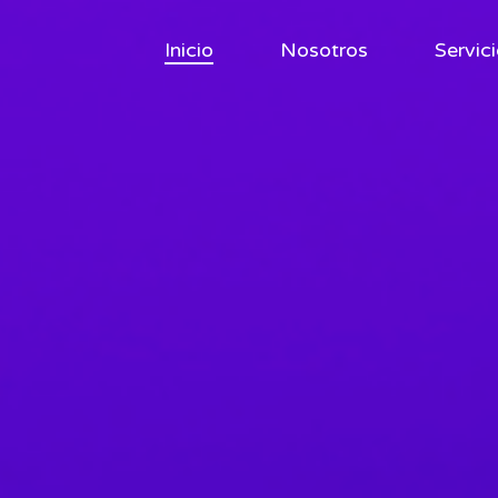
Inicio
Nosotros
Servic