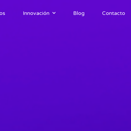
ios
Innovación
Blog
Contacto