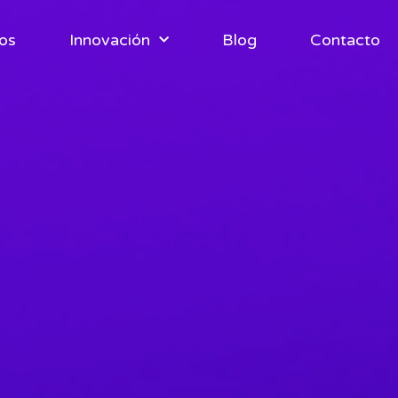
ios
Innovación
Blog
Contacto