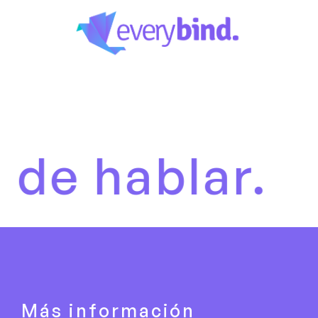
ablar.
Es h
Más información