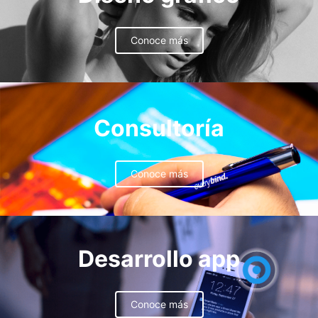
Conoce más
Consultoría
Conoce más
Desarrollo app
Conoce más