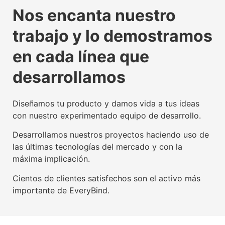
La tecnología beacon,
Experiencia digital para
Somos agente digitalizador
La tecnología beacon,
Experiencia digital para
Somos agente digitalizador
La tecnología beacon,
Experiencia digital para
Somos agente digitalizador
Nos encanta nuestro
propulsora del IoT mundial
usuarios y empresas
oficial del Kit Digital
propulsora del IoT mundial
usuarios y empresas
oficial del Kit Digital
propulsora del IoT mundial
usuarios y empresas
oficial del Kit Digital
trabajo y lo demostramos
Conoce nuestra tecnología beacon
Conoce nuestra factoría UX
Leer más
Conoce nuestra tecnología beacon
Conoce nuestra factoría UX
Leer más
Conoce nuestra tecnología beacon
Conoce nuestra factoría UX
Leer más
en cada línea que
desarrollamos
Diseñamos tu producto y damos vida a tus ideas
con nuestro experimentado equipo de desarrollo.
Desarrollamos nuestros proyectos haciendo uso de
las últimas tecnologías del mercado y con la
máxima implicación.
Cientos de clientes satisfechos son el activo más
importante de EveryBind.