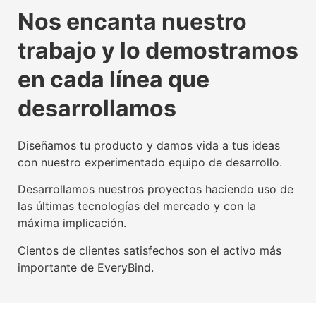
La tecnología beacon,
Experiencia digital para
Somos agente digitalizador
La tecnología beacon,
Experiencia digital para
Somos agente digitalizador
La tecnología beacon,
Experiencia digital para
Somos agente digitalizador
Nos encanta nuestro
propulsora del IoT mundial
usuarios y empresas
oficial del Kit Digital
propulsora del IoT mundial
usuarios y empresas
oficial del Kit Digital
propulsora del IoT mundial
usuarios y empresas
oficial del Kit Digital
trabajo y lo demostramos
Conoce nuestra tecnología beacon
Conoce nuestra factoría UX
Leer más
Conoce nuestra tecnología beacon
Conoce nuestra factoría UX
Leer más
Conoce nuestra tecnología beacon
Conoce nuestra factoría UX
Leer más
en cada línea que
desarrollamos
Diseñamos tu producto y damos vida a tus ideas
con nuestro experimentado equipo de desarrollo.
Desarrollamos nuestros proyectos haciendo uso de
las últimas tecnologías del mercado y con la
máxima implicación.
Cientos de clientes satisfechos son el activo más
importante de EveryBind.