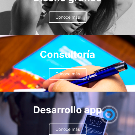
Conoce más
Consultoría
Conoce más
Desarrollo app
Conoce más