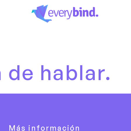
ablar.
Es h
Más información