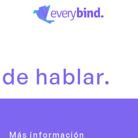
blar.
Es h
Más información