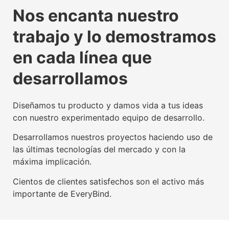
La tecnología beacon,
Experiencia digital para
Somos agente digitalizador
La tecnología beacon,
Experiencia digital para
Somos agente digitalizador
La tecnología beacon,
Experiencia digital para
Somos agente digitalizador
Nos encanta nuestro
propulsora del IoT mundial
usuarios y empresas
oficial del Kit Digital
propulsora del IoT mundial
usuarios y empresas
oficial del Kit Digital
propulsora del IoT mundial
usuarios y empresas
oficial del Kit Digital
trabajo y lo demostramos
Conoce nuestra tecnología beacon
Conoce nuestra factoría UX
Leer más
Conoce nuestra tecnología beacon
Conoce nuestra factoría UX
Leer más
Conoce nuestra tecnología beacon
Conoce nuestra factoría UX
Leer más
en cada línea que
desarrollamos
Diseñamos tu producto y damos vida a tus ideas
con nuestro experimentado equipo de desarrollo.
Desarrollamos nuestros proyectos haciendo uso de
las últimas tecnologías del mercado y con la
máxima implicación.
Cientos de clientes satisfechos son el activo más
importante de EveryBind.