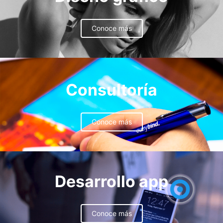
Conoce más
Consultoría
Conoce más
Desarrollo app
Conoce más