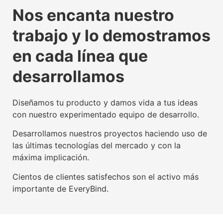
La tecnología beacon,
Experiencia digital para
Somos agente digitalizador
La tecnología beacon,
Experiencia digital para
Somos agente digitalizador
La tecnología beacon,
Experiencia digital para
Somos agente digitalizador
Nos encanta nuestro
propulsora del IoT mundial
usuarios y empresas
oficial del Kit Digital
propulsora del IoT mundial
usuarios y empresas
oficial del Kit Digital
propulsora del IoT mundial
usuarios y empresas
oficial del Kit Digital
trabajo y lo demostramos
Conoce nuestra tecnología beacon
Conoce nuestra factoría UX
Leer más
Conoce nuestra tecnología beacon
Conoce nuestra factoría UX
Leer más
Conoce nuestra tecnología beacon
Conoce nuestra factoría UX
Leer más
en cada línea que
desarrollamos
Diseñamos tu producto y damos vida a tus ideas
con nuestro experimentado equipo de desarrollo.
Desarrollamos nuestros proyectos haciendo uso de
las últimas tecnologías del mercado y con la
máxima implicación.
Cientos de clientes satisfechos son el activo más
importante de EveryBind.