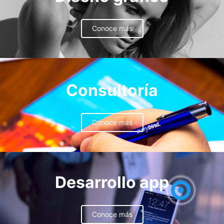
Conoce más
Consultoría
Conoce más
Desarrollo app
Conoce más