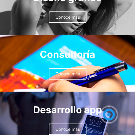
Conoce más
Consultoría
Conoce más
Desarrollo app
Conoce más