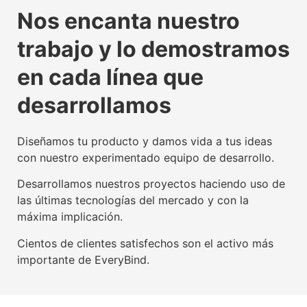
La tecnología beacon,
Experiencia digital para
Somos agente digitalizador
La tecnología beacon,
Experiencia digital para
Somos agente digitalizador
La tecnología beacon,
Experiencia digital para
Somos agente digitalizador
Nos encanta nuestro
propulsora del IoT mundial
usuarios y empresas
oficial del Kit Digital
propulsora del IoT mundial
usuarios y empresas
oficial del Kit Digital
propulsora del IoT mundial
usuarios y empresas
oficial del Kit Digital
trabajo y lo demostramos
Conoce nuestra tecnología beacon
Conoce nuestra factoría UX
Leer más
Conoce nuestra tecnología beacon
Conoce nuestra factoría UX
Leer más
Conoce nuestra tecnología beacon
Conoce nuestra factoría UX
Leer más
en cada línea que
desarrollamos
Diseñamos tu producto y damos vida a tus ideas
con nuestro experimentado equipo de desarrollo.
Desarrollamos nuestros proyectos haciendo uso de
las últimas tecnologías del mercado y con la
máxima implicación.
Cientos de clientes satisfechos son el activo más
importante de EveryBind.