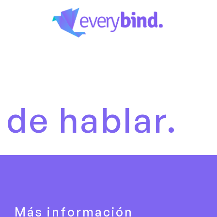
blar.
Es h
Más información