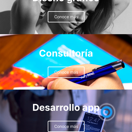
Conoce más
Consultoría
Conoce más
Desarrollo app
Conoce más