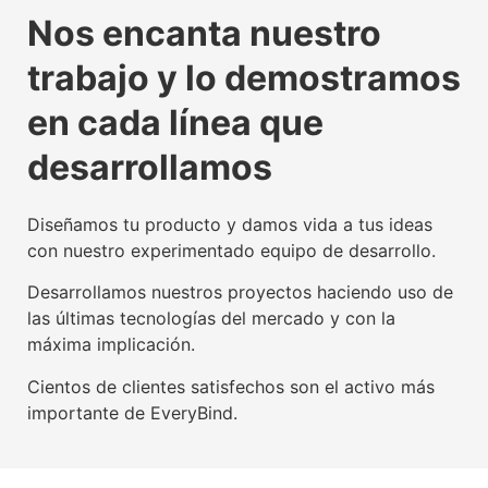
La tecnología beacon,
Experiencia digital para
Somos agente digitalizador
La tecnología beacon,
Experiencia digital para
Somos agente digitalizador
La tecnología beacon,
Experiencia digital para
Somos agente digitalizador
Nos encanta nuestro
propulsora del IoT mundial
usuarios y empresas
oficial del Kit Digital
propulsora del IoT mundial
usuarios y empresas
oficial del Kit Digital
propulsora del IoT mundial
usuarios y empresas
oficial del Kit Digital
trabajo y lo demostramos
Conoce nuestra tecnología beacon
Conoce nuestra factoría UX
Leer más
Conoce nuestra tecnología beacon
Conoce nuestra factoría UX
Leer más
Conoce nuestra tecnología beacon
Conoce nuestra factoría UX
Leer más
en cada línea que
desarrollamos
Diseñamos tu producto y damos vida a tus ideas
con nuestro experimentado equipo de desarrollo.
Desarrollamos nuestros proyectos haciendo uso de
las últimas tecnologías del mercado y con la
máxima implicación.
Cientos de clientes satisfechos son el activo más
importante de EveryBind.