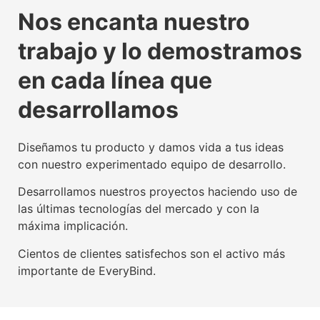
La tecnología beacon,
Experiencia digital para
Somos agente digitalizador
La tecnología beacon,
Experiencia digital para
Somos agente digitalizador
La tecnología beacon,
Experiencia digital para
Somos agente digitalizador
Nos encanta nuestro
propulsora del IoT mundial
usuarios y empresas
oficial del Kit Digital
propulsora del IoT mundial
usuarios y empresas
oficial del Kit Digital
propulsora del IoT mundial
usuarios y empresas
oficial del Kit Digital
trabajo y lo demostramos
Conoce nuestra tecnología beacon
Conoce nuestra factoría UX
Leer más
Conoce nuestra tecnología beacon
Conoce nuestra factoría UX
Leer más
Conoce nuestra tecnología beacon
Conoce nuestra factoría UX
Leer más
en cada línea que
desarrollamos
Diseñamos tu producto y damos vida a tus ideas
con nuestro experimentado equipo de desarrollo.
Desarrollamos nuestros proyectos haciendo uso de
las últimas tecnologías del mercado y con la
máxima implicación.
Cientos de clientes satisfechos son el activo más
importante de EveryBind.