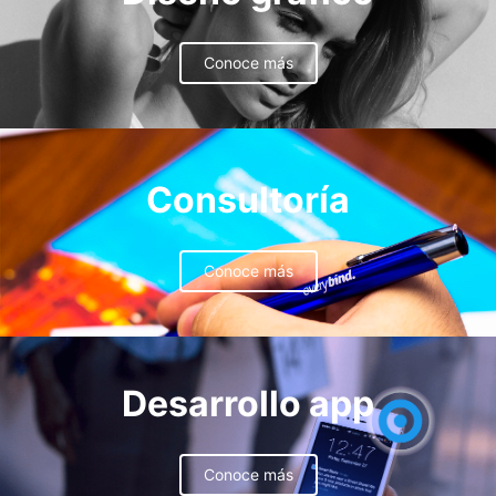
Conoce más
Consultoría
Conoce más
Desarrollo app
Conoce más