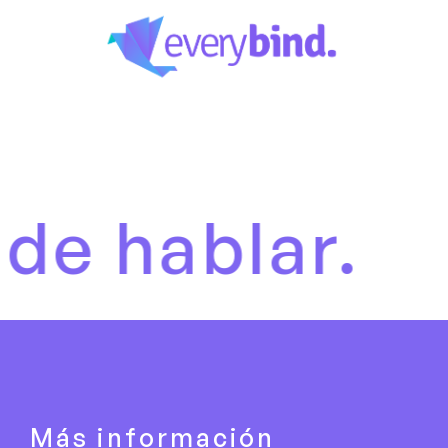
blar.
Es h
Más información