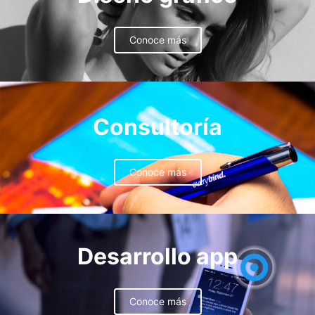
Conoce más
Consultoría
Conoce más
Desarrollo app
Conoce más