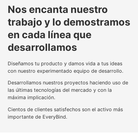
La tecnología beacon,
Experiencia digital para
Somos agente digitalizador
La tecnología beacon,
Experiencia digital para
Somos agente digitalizador
La tecnología beacon,
Experiencia digital para
Somos agente digitalizador
Nos encanta nuestro
propulsora del IoT mundial
usuarios y empresas
oficial del Kit Digital
propulsora del IoT mundial
usuarios y empresas
oficial del Kit Digital
propulsora del IoT mundial
usuarios y empresas
oficial del Kit Digital
trabajo y lo demostramos
Conoce nuestra tecnología beacon
Conoce nuestra factoría UX
Leer más
Conoce nuestra tecnología beacon
Conoce nuestra factoría UX
Leer más
Conoce nuestra tecnología beacon
Conoce nuestra factoría UX
Leer más
en cada línea que
desarrollamos
Diseñamos tu producto y damos vida a tus ideas
con nuestro experimentado equipo de desarrollo.
Desarrollamos nuestros proyectos haciendo uso de
las últimas tecnologías del mercado y con la
máxima implicación.
Cientos de clientes satisfechos son el activo más
importante de EveryBind.