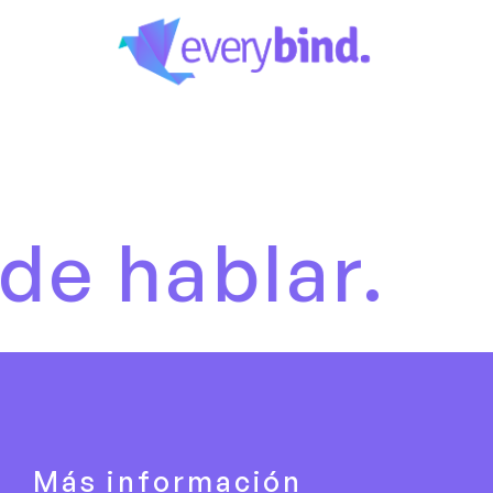
blar.
Es h
Más información