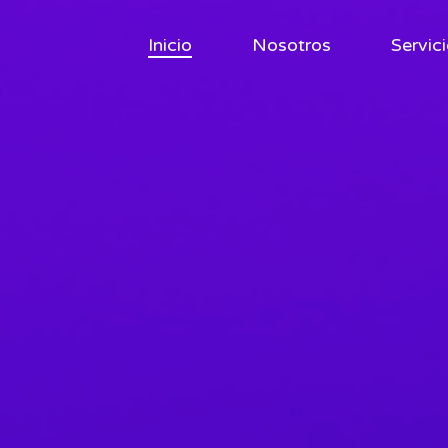
Inicio
Nosotros
Servic