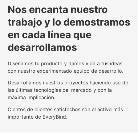
La tecnología beacon,
Experiencia digital para
Somos agente digitalizador
La tecnología beacon,
Experiencia digital para
Somos agente digitalizador
La tecnología beacon,
Experiencia digital para
Somos agente digitalizador
Nos encanta nuestro
propulsora del IoT mundial
usuarios y empresas
oficial del Kit Digital
propulsora del IoT mundial
usuarios y empresas
oficial del Kit Digital
propulsora del IoT mundial
usuarios y empresas
oficial del Kit Digital
trabajo y lo demostramos
Conoce nuestra tecnología beacon
Conoce nuestra factoría UX
Leer más
Conoce nuestra tecnología beacon
Conoce nuestra factoría UX
Leer más
Conoce nuestra tecnología beacon
Conoce nuestra factoría UX
Leer más
en cada línea que
desarrollamos
Diseñamos tu producto y damos vida a tus ideas
con nuestro experimentado equipo de desarrollo.
Desarrollamos nuestros proyectos haciendo uso de
las últimas tecnologías del mercado y con la
máxima implicación.
Cientos de clientes satisfechos son el activo más
importante de EveryBind.