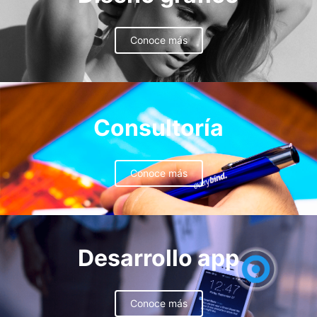
Conoce más
Consultoría
Conoce más
Desarrollo app
Conoce más