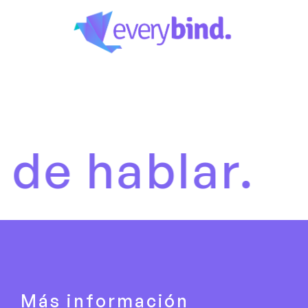
blar.
Es h
Más información