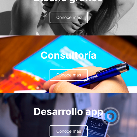
Conoce más
Consultoría
Conoce más
Desarrollo app
Conoce más