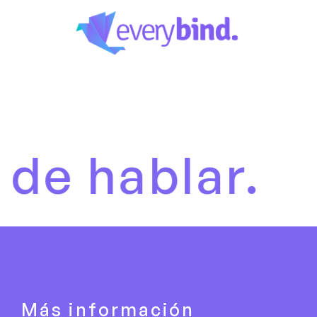
blar.
Es h
Más información