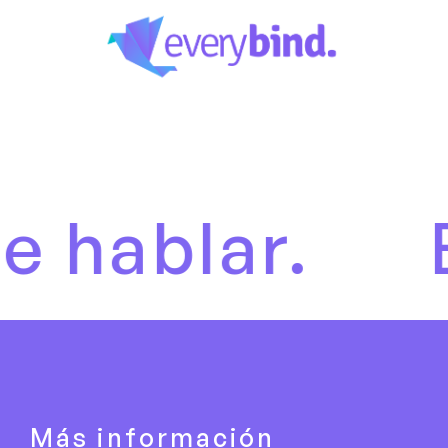
lar.
Es ho
Más información