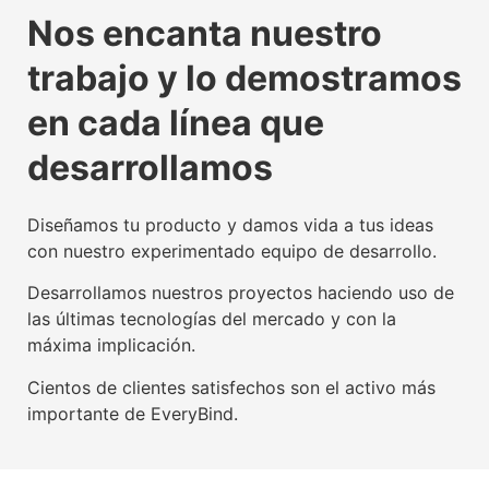
La tecnología beacon,
Experiencia digital para
Somos agente digitalizador
La tecnología beacon,
Experiencia digital para
Somos agente digitalizador
La tecnología beacon,
Experiencia digital para
Somos agente digitalizador
Nos encanta nuestro
propulsora del IoT mundial
usuarios y empresas
oficial del Kit Digital
propulsora del IoT mundial
usuarios y empresas
oficial del Kit Digital
propulsora del IoT mundial
usuarios y empresas
oficial del Kit Digital
trabajo y lo demostramos
Conoce nuestra tecnología beacon
Conoce nuestra factoría UX
Leer más
Conoce nuestra tecnología beacon
Conoce nuestra factoría UX
Leer más
Conoce nuestra tecnología beacon
Conoce nuestra factoría UX
Leer más
en cada línea que
desarrollamos
Diseñamos tu producto y damos vida a tus ideas
con nuestro experimentado equipo de desarrollo.
Desarrollamos nuestros proyectos haciendo uso de
las últimas tecnologías del mercado y con la
máxima implicación.
Cientos de clientes satisfechos son el activo más
importante de EveryBind.