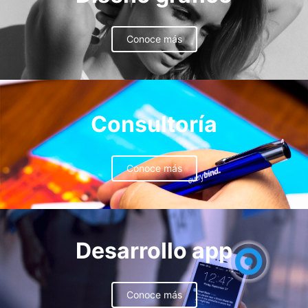
Conoce más
Consultoría
Conoce más
Desarrollo app
Conoce más