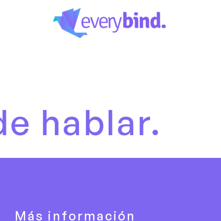
lar.
Es ho
Más información