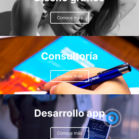
Conoce más
Consultoría
Conoce más
Desarrollo app
Conoce más