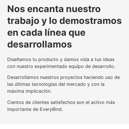
La tecnología beacon,
Experiencia digital para
Somos agente digitalizador
La tecnología beacon,
Experiencia digital para
Somos agente digitalizador
La tecnología beacon,
Experiencia digital para
Somos agente digitalizador
Nos encanta nuestro
propulsora del IoT mundial
usuarios y empresas
oficial del Kit Digital
propulsora del IoT mundial
usuarios y empresas
oficial del Kit Digital
propulsora del IoT mundial
usuarios y empresas
oficial del Kit Digital
trabajo y lo demostramos
Conoce nuestra tecnología beacon
Conoce nuestra factoría UX
Leer más
Conoce nuestra tecnología beacon
Conoce nuestra factoría UX
Leer más
Conoce nuestra tecnología beacon
Conoce nuestra factoría UX
Leer más
en cada línea que
desarrollamos
Diseñamos tu producto y damos vida a tus ideas
con nuestro experimentado equipo de desarrollo.
Desarrollamos nuestros proyectos haciendo uso de
las últimas tecnologías del mercado y con la
máxima implicación.
Cientos de clientes satisfechos son el activo más
importante de EveryBind.