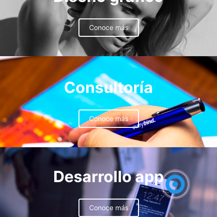
Conoce más
Consultoría
Conoce más
Desarrollo app
Conoce más