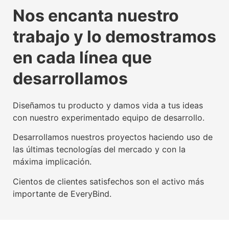
La tecnología beacon,
Experiencia digital para
Somos agente digitalizador
La tecnología beacon,
Experiencia digital para
Somos agente digitalizador
La tecnología beacon,
Experiencia digital para
Somos agente digitalizador
Nos encanta nuestro
propulsora del IoT mundial
usuarios y empresas
oficial del Kit Digital
propulsora del IoT mundial
usuarios y empresas
oficial del Kit Digital
propulsora del IoT mundial
usuarios y empresas
oficial del Kit Digital
trabajo y lo demostramos
Conoce nuestra tecnología beacon
Conoce nuestra factoría UX
Leer más
Conoce nuestra tecnología beacon
Conoce nuestra factoría UX
Leer más
Conoce nuestra tecnología beacon
Conoce nuestra factoría UX
Leer más
en cada línea que
desarrollamos
Diseñamos tu producto y damos vida a tus ideas
con nuestro experimentado equipo de desarrollo.
Desarrollamos nuestros proyectos haciendo uso de
las últimas tecnologías del mercado y con la
máxima implicación.
Cientos de clientes satisfechos son el activo más
importante de EveryBind.