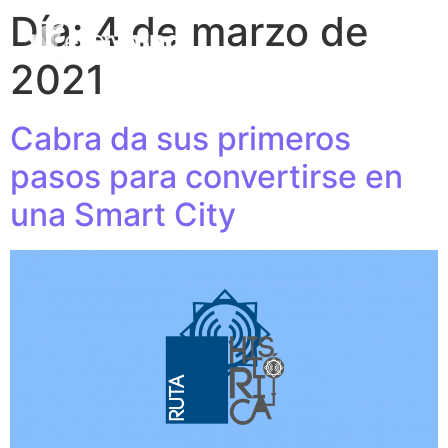
Día:
4 de marzo de
2021
Cabra da sus primeros
pasos para convertirse en
una Smart City